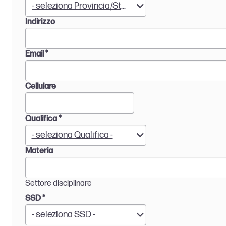
P
i
- seleziona Provincia/Stato -
r
o
Indirizzo
o
n
v
e
.
Email
*
Cellulare
Qualifica
*
Q
- seleziona Qualifica -
u
Materia
a
l
i
Settore disciplinare
f
i
SSD
*
c
S
- seleziona SSD -
a
S