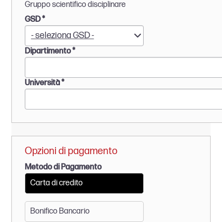
*
Gruppo scientifico disciplinare
D
*
GSD
*
G
- seleziona GSD -
S
Dipartimento
*
D
*
Università
*
Opzioni di pagamento
Metodo di Pagamento
Carta di credito
Bonifico Bancario